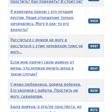
простить? Как поверить? И стоит ли?
Я изменила парню с его лучшим
другом. Наши отношения только
9029
начинались. Могу я как-то его
вернуть?
Расстаться с мужем не могу и
расстаться с этим человеком тоже не
8887
могу...
Если муж прячет свою измену от
жены, что должна делать жена в
8641
таком случае?
У мужа любовница, родила ребенка.
Его уволили с работы. Простить не
8639
могу, скандалим.
Была измена, я его/ее простил/а, но
8573