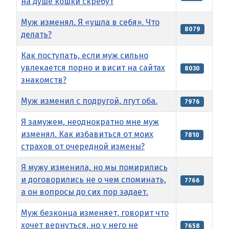
на душе кошки скребут
Муж изменял. Я «ушла в себя». Что
8079
делать?
Как поступать, если муж сильно
увлекается порно и висит на сайтах
8030
знакомств?
Муж изменил с подругой, лгут оба.
7976
Я замужем, неоднократно мне муж
изменял. Как избавиться от моих
7810
страхов от очередной измены?
Я мужу изменила, но мы помирились
и договорились не о чем споминать,
7766
а он вопросы до сих пор задает.
Муж безконца изменяет, говорит что
хочет вернуться, но у него не
7658