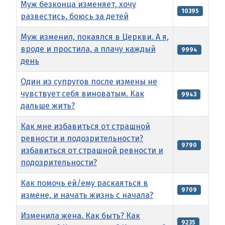
Муж безконца изменяет, хочу
10395
развестись, боюсь за детей
Муж изменил, покаялся в Церкви. А я,
вроде и простила, а плачу каждый
9994
день
Один из супругов после измены не
чувствует себя виноватым. Как
9943
дальше жить?
Как мне избавиться от страшной
ревности и подозрительности?
9790
избавиться от страшной ревности и
подозрительности?
Как помочь ей/ему раскаяться в
9709
измене, и начать жизнь с начала?
Изменила жена. Как быть? Как
9235