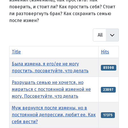
поверить, и стоит ли? Как простить себя? Стоит
ли разтовергнуть брак? Как сохранить семью
после измен?
Display #
Title
Hits
Articles
Была измена, я его/ее не могу
85598
простить, посоветуйте, что делать
Разрушать семью не хочется, но
мириться с постоянной изменой не
23897
могу. Посоветуйте, что делать
Муж вернулся после измены, но в
постоянной депрессии, любит ее. Как
17375
себя вести?