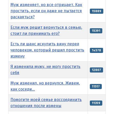
Муж изменяет, но все отрицает. Как
простить, если он даже не пытается
15889
раскаяться?
Если муж решит вернуться в семью,
15391
стоит ли принимать его?
Есть ли шанс искупить вину перед
человеком, который решил простить
14578
измену
Я изменила мужу, не могу простить
12807
себя
Муж изменил, но вернулся. Живем,
11517
как соседи...
Помогите моей семье воссоединить
11359
отношения после измены